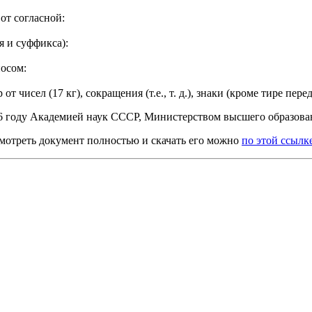
 от согласной:
я и суффикса):
осом:
 чисел (17 кг), сокращения (т.е., т. д.), знаки (кроме тире пе
56 году Академией наук СССР, Министерством высшего образо
смотреть документ полностью и скачать его можно
по этой ссылк