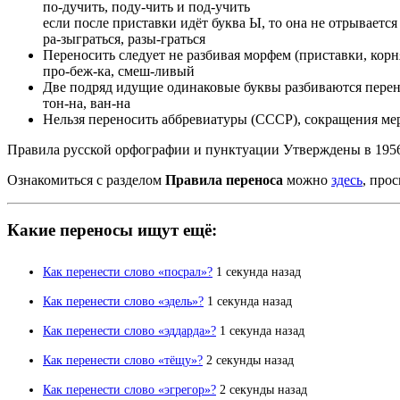
по-дучить, поду-чить и под-учить
если после приставки идёт буква Ы, то она не отрывается
ра-зыграться, разы-граться
Переносить следует не разбивая морфем (приставки, корн
про-беж-ка, смеш-ливый
Две подряд идущие одинаковые буквы разбиваются перен
тон-на, ван-на
Нельзя переносить аббревиатуры (СССР), сокращения мер от
Правила русской орфографии и пунктуации Утверждены в 19
Ознакомиться с разделом
Правила переноса
можно
здесь
, про
Какие переносы ищут ещё:
Как перенести слово «посрал»?
1 секунда назад
Как перенести слово «эдель»?
1 секунда назад
Как перенести слово «эддарда»?
1 секунда назад
Как перенести слово «тёщу»?
2 секунды назад
Как перенести слово «эгрегор»?
2 секунды назад