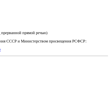
ред прерванной прямой речью)
вания СССР и Министерством просвещения РСФСР:
е