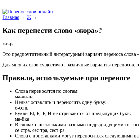
Главная
→
Ж
→
Как перенести слово «жора»?
жо-ра
Это предпочтительный литературный вариант переноса слова 
Для многих слов существуют различные варианты переносов, о
Правила, используемые при переносе
Слова переносятся по слогам:
ма-ли-на
Нельзя оставлять и переносить одну букву:
о-сень
Буквы Ы, Ь, Ъ, Й не отрываются от предыдущих букв:
ма-йка
В словах с несколькими разными подряд идущими согласн
се-стра, сес-тра, сест-ра
Слова с приставками могут переноситься следующими ва