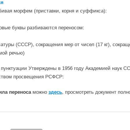
ся
бивая морфем (приставки, корня и суффикса):
овые буквы разбиваются переносом:
уры (СССР), сокращения мер от чисел (17 кг), сокращения
мой речью)
 пунктуации Утверждены в 1956 году Академией наук С
ством просвещения РСФСР:
ила переноса
можно
здесь
, просмотреть документ полн