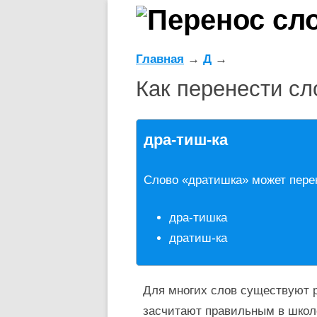
Главная
→
Д
→
Как перенести с
дра-тиш-ка
Слово «дратишка» может пере
дра-тишка
дратиш-ка
Для многих слов существуют р
засчитают правильным в школ