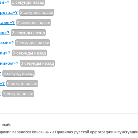
ей»?
1 секунда назад
ерства»?
2 секунды назад
ьнее»?
2 секунды назад
ая»?
2 секунды назад
нами»?
2 секунды назад
яли»?
3 секунды назад
чником»?
3 секунды назад
?
5 секунд назад
и»?
6 секунд назад
?
7 секунд назад
онлайн!
правил переносов описанных в
Правилах русской орфографии и пунктуаци