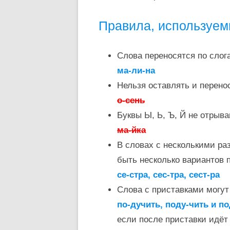
Правила, используем
Слова переносятся по слог
ма-ли-на
Нельзя оставлять и перено
о-сень
Буквы Ы, Ь, Ъ, Й не отрыв
ма-йка
В словах с несколькими ра
быть несколько вариантов 
се-стра, сес-тра, сест-ра
Слова с приставками могу
по-дучить, поду-чить и п
если после приставки идёт 