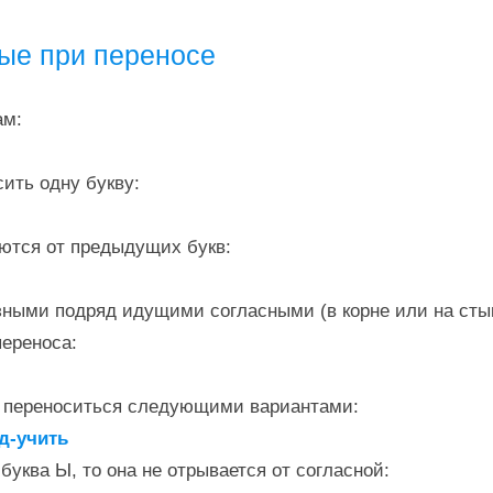
ые при переносе
ам:
сить одну букву:
аются от предыдущих букв:
зными подряд идущими согласными (в корне или на сты
переноса:
т переноситься следующими вариантами:
од-учить
буква Ы, то она не отрывается от согласной: