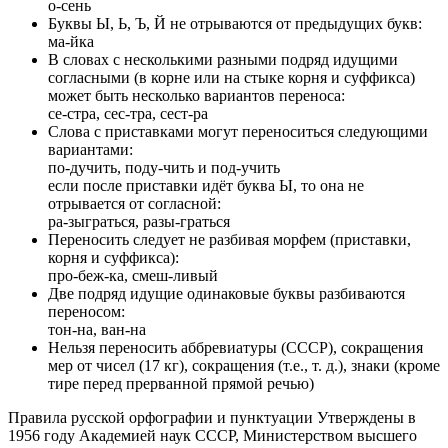
о-сень
Буквы Ы, Ь, Ъ, Й не отрываются от предыдущих букв:
ма-йка
В словах с несколькими разными подряд идущими
согласными (в корне или на стыке корня и суффикса)
может быть несколько вариантов переноса:
се-стра, сес-тра, сест-ра
Слова с приставками могут переноситься следующими
вариантами:
по-дучить, поду-чить и под-учить
если после приставки идёт буква Ы, то она не
отрывается от согласной:
ра-зыграться, разы-граться
Переносить следует не разбивая морфем (приставки,
корня и суффикса):
про-беж-ка, смеш-ливый
Две подряд идущие одинаковые буквы разбиваются
переносом:
тон-на, ван-на
Нельзя переносить аббревиатуры (СССР), сокращения
мер от чисел (17 кг), сокращения (т.е., т. д.), знаки (кроме
тире перед прерванной прямой речью)
Правила русской орфографии и пунктуации Утверждены в
1956 году Академией наук СССР, Министерством высшего