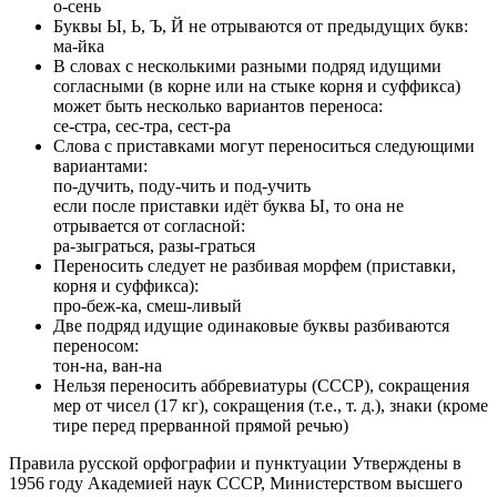
о-сень
Буквы Ы, Ь, Ъ, Й не отрываются от предыдущих букв:
ма-йка
В словах с несколькими разными подряд идущими
согласными (в корне или на стыке корня и суффикса)
может быть несколько вариантов переноса:
се-стра, сес-тра, сест-ра
Слова с приставками могут переноситься следующими
вариантами:
по-дучить, поду-чить и под-учить
если после приставки идёт буква Ы, то она не
отрывается от согласной:
ра-зыграться, разы-граться
Переносить следует не разбивая морфем (приставки,
корня и суффикса):
про-беж-ка, смеш-ливый
Две подряд идущие одинаковые буквы разбиваются
переносом:
тон-на, ван-на
Нельзя переносить аббревиатуры (СССР), сокращения
мер от чисел (17 кг), сокращения (т.е., т. д.), знаки (кроме
тире перед прерванной прямой речью)
Правила русской орфографии и пунктуации Утверждены в
1956 году Академией наук СССР, Министерством высшего