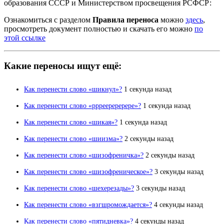
образования СССР и Министерством просвещения РСФСР:
Ознакомиться с разделом
Правила переноса
можно
здесь
,
просмотреть документ полностью и скачать его можно
по
этой ссылке
Какие переносы ищут ещё:
Как перенести слово «шикнул»?
1 секунда назад
Как перенести слово «ррреереререре»?
1 секунда назад
Как перенести слово «шикая»?
1 секунда назад
Как перенести слово «шиизма»?
2 секунды назад
Как перенести слово «шизофреничка»?
2 секунды назад
Как перенести слово «шизофреническое»?
3 секунды назад
Как перенести слово «шехерезады»?
3 секунды назад
Как перенести слово «взгшромождается»?
4 секунды назад
Как перенести слово «пятидневка»?
4 секунды назад