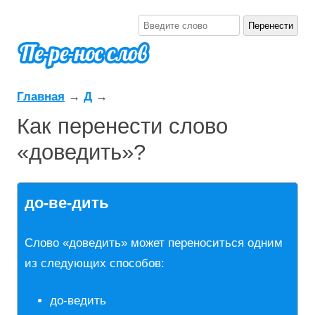
Главная
→
Д
→
Как перенести слово
«доведить»?
до-ве-дить
Слово «доведить» может переноситься одним
из следующих способов:
до-ведить