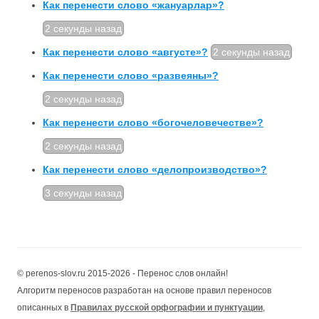
Как перенести слово «жануарлар»?
2 секунды назад
Как перенести слово «августе»?
2 секунды назад
Как перенести слово «развеяны»?
2 секунды назад
Как перенести слово «богочеловечестве»?
2 секунды назад
Как перенести слово «делопроизводс­тво»?
3 секунды назад
© perenos-slov.ru 2015-2026 - Перенос слов онлайн!
Алгоритм переносов разработан на основе правил переносов
описанных в
Правилах русской орфографии и пунктуации
,