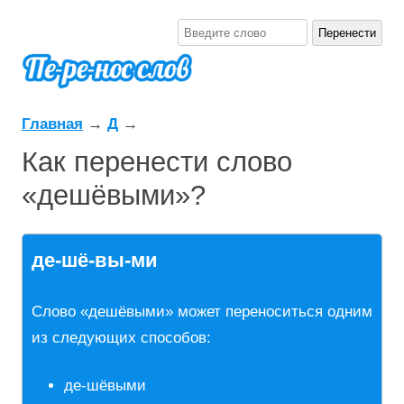
Главная
→
Д
→
Как перенести слово
«дешёвыми»?
де-шё-вы-ми
Слово «дешёвыми» может переноситься одним
из следующих способов:
де-шёвыми