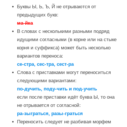
Буквы Ы, Ь, Ъ, Й не отрываются от
предыдущих букв:
ма-йка
В словах с несколькими разными подряд
идущими согласными (в корне или на стыке
корня и суффикса) может быть несколько
вариантов переноса:
се-стра, сес-тра, сест-ра
Слова с приставками могут переноситься
следующими вариантами:
по-дучить, поду-чить и под-учить
если после приставки идёт буква Ы, то она
не отрывается от согласной:
ра-зыграться, разы-граться
Переносить следует не разбивая морфем