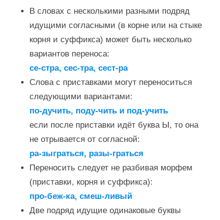
В словах с несколькими разными подряд
идущими согласными (в корне или на стыке
корня и суффикса) может быть несколько
вариантов переноса:
се-стра, сес-тра, сест-ра
Слова с приставками могут переноситься
следующими вариантами:
по-дучить, поду-чить и под-учить
если после приставки идёт буква Ы, то она
не отрывается от согласной:
ра-зыграться, разы-граться
Переносить следует не разбивая морфем
(приставки, корня и суффикса):
про-беж-ка, смеш-ливый
Две подряд идущие одинаковые буквы