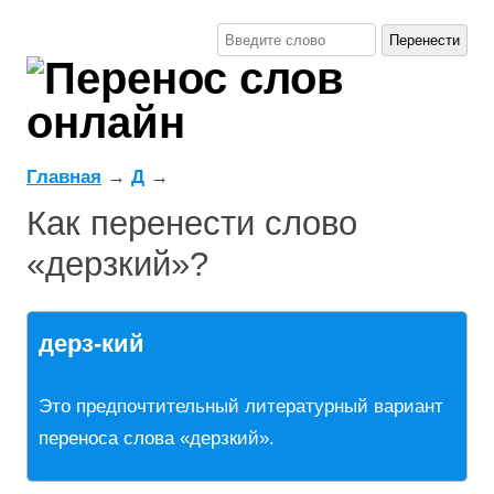
Главная
→
Д
→
Как перенести слово
«дерзкий»?
дерз-кий
Это предпочтительный литературный вариант
переноса слова «дерзкий».