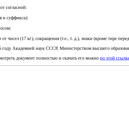
 от согласной:
я и суффикса):
осом:
 чисел (17 кг), сокращения (т.е., т. д.), знаки (кроме тире пе
56 году Академией наук СССР, Министерством высшего образо
смотреть документ полностью и скачать его можно
по этой ссылк