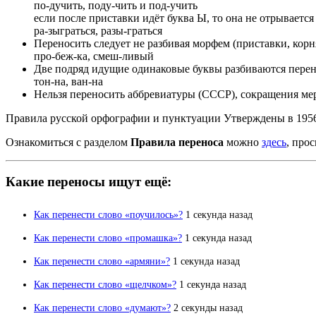
по-дучить, поду-чить и под-учить
если после приставки идёт буква Ы, то она не отрывается
ра-зыграться, разы-граться
Переносить следует не разбивая морфем (приставки, корн
про-беж-ка, смеш-ливый
Две подряд идущие одинаковые буквы разбиваются перен
тон-на, ван-на
Нельзя переносить аббревиатуры (СССР), сокращения мер от
Правила русской орфографии и пунктуации Утверждены в 19
Ознакомиться с разделом
Правила переноса
можно
здесь
, про
Какие переносы ищут ещё:
Как перенести слово «поучилось»?
1 секунда назад
Как перенести слово «промашка»?
1 секунда назад
Как перенести слово «армяни»?
1 секунда назад
Как перенести слово «щел­чком»?
1 секунда назад
Как перенести слово «думают»?
2 секунды назад