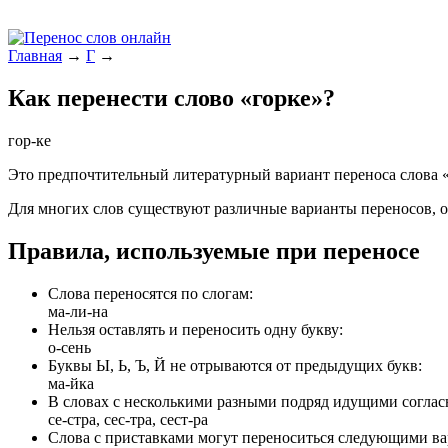
Главная
→
Г
→
Как перенести слово «горке»?
гор-ке
Это предпочтительный литературный вариант переноса слова «
Для многих слов существуют различные варианты переносов, о
Правила, используемые при переносе
Слова переносятся по слогам:
ма-ли-на
Нельзя оставлять и переносить одну букву:
о-сень
Буквы Ы, Ь, Ъ, Й не отрываются от предыдущих букв:
ма-йка
В словах с несколькими разными подряд идущими согласн
се-стра, сес-тра, сест-ра
Слова с приставками могут переноситься следующими ва