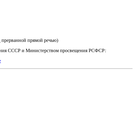
ред прерванной прямой речью)
вания СССР и Министерством просвещения РСФСР:
е