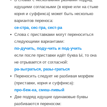
идущими согласными (в корне или на стыке
корня и суффикса) может быть несколько
вариантов переноса:
се-стра, сес-тра, сест-ра
Слова с приставками могут переноситься
следующими вариантами:
по-дучить, поду-чить и под-учить
если после приставки идёт буква Ы, то она
не отрывается от согласной:
ра-зыграться, разы-граться
Переносить следует не разбивая морфем
(приставки, корня и суффикса):
про-беж-ка, смеш-ливый
Две подряд идущие одинаковые буквы
разбиваются переносом: