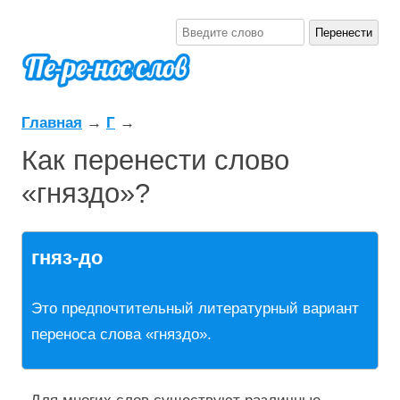
Главная
→
Г
→
Как перенести слово
«гняздо»?
гняз-до
Это предпочтительный литературный вариант
переноса слова «гняздо».