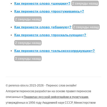
Как перенести слово «шинджи»?
2 секунды назад
Как перенести слово «простуживаюсь»?
2 секунды назад
Как перенести слово «ебанную»?
2 секунды назад
Как перенести слово «проскальзующие»?
2 секунды назад
Как перенести слово «сельскохозпррдукции»?
3 секунды назад
© perenos-slov.ru 2015-2026 - Перенос слов онлайн!
Алгоритм переносов разработан на основе правил переносов
описанных в
Правилах русской орфографии и пунктуации
,
утверждённых в 1956 году Академией наук СССР, Министерством