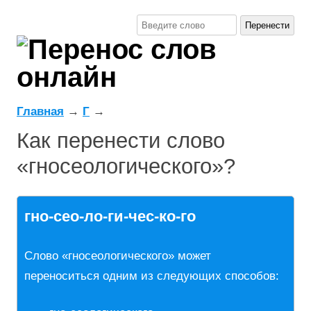
Главная
→
Г
→
Как перенести слово
«гносеологического»?
гно-сео-ло-ги-чес-ко-го
Слово «гносеологического» может
переноситься одним из следующих способов: