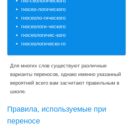
гно-сеологического
гносео-логического
гносеоло-гического
гносеологи-ческого
гносеологичес-кого
гносеологическо-го
Для многих слов существуют различные
варианты переносов, однако именно указанный
вероятней всего вам засчитают правильным в
школе.
Правила, используемые при
переносе