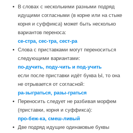
В словах с несколькими разными подряд
идущими согласными (в корне или на стыке
корня и суффикса) может быть несколько
вариантов переноса:
се-стра, сес-тра, сест-ра
Слова с приставками могут переноситься
следующими вариантами:
по-дучить, поду-чить и под-учить
если после приставки идёт буква Ы, то она
не отрывается от согласной:
ра-зыграться, разы-граться
Переносить следует не разбивая морфем
(приставки, корня и суффикса):
про-беж-ка, смеш-ливый
Две подряд идущие одинаковые буквы