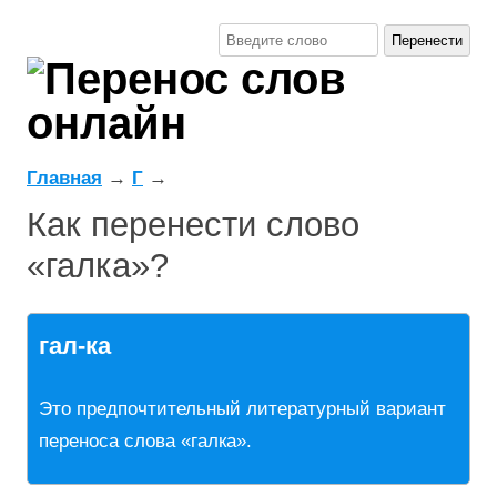
Главная
→
Г
→
Как перенести слово
«галка»?
гал-ка
Это предпочтительный литературный вариант
переноса слова «галка».