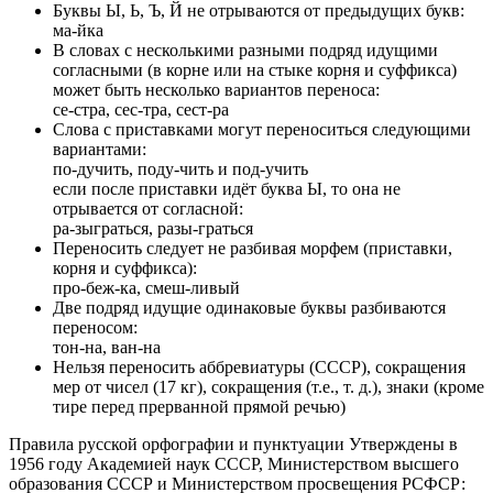
Буквы Ы, Ь, Ъ, Й не отрываются от предыдущих букв:
ма-йка
В словах с несколькими разными подряд идущими
согласными (в корне или на стыке корня и суффикса)
может быть несколько вариантов переноса:
се-стра, сес-тра, сест-ра
Слова с приставками могут переноситься следующими
вариантами:
по-дучить, поду-чить и под-учить
если после приставки идёт буква Ы, то она не
отрывается от согласной:
ра-зыграться, разы-граться
Переносить следует не разбивая морфем (приставки,
корня и суффикса):
про-беж-ка, смеш-ливый
Две подряд идущие одинаковые буквы разбиваются
переносом:
тон-на, ван-на
Нельзя переносить аббревиатуры (СССР), сокращения
мер от чисел (17 кг), сокращения (т.е., т. д.), знаки (кроме
тире перед прерванной прямой речью)
Правила русской орфографии и пунктуации Утверждены в
1956 году Академией наук СССР, Министерством высшего
образования СССР и Министерством просвещения РСФСР: