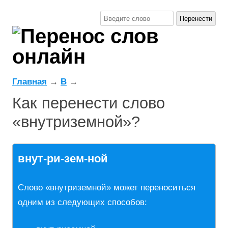
Главная
→
В
→
Как перенести слово
«внутриземной»?
внут-ри-зем-ной
Слово «внутриземной» может переноситься
одним из следующих способов: