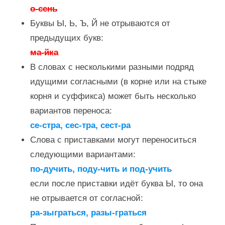
о-сень
Буквы Ы, Ь, Ъ, Й не отрываются от
предыдущих букв:
ма-йка
В словах с несколькими разными подряд
идущими согласными (в корне или на стыке
корня и суффикса) может быть несколько
вариантов переноса:
се-стра, сес-тра, сест-ра
Слова с приставками могут переноситься
следующими вариантами:
по-дучить, поду-чить и под-учить
если после приставки идёт буква Ы, то она
не отрывается от согласной:
ра-зыграться, разы-граться