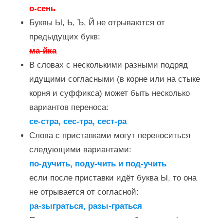
о-сень
Буквы Ы, Ь, Ъ, Й не отрываются от
предыдущих букв:
ма-йка
В словах с несколькими разными подряд
идущими согласными (в корне или на стыке
корня и суффикса) может быть несколько
вариантов переноса:
се-стра, сес-тра, сест-ра
Слова с приставками могут переноситься
следующими вариантами:
по-дучить, поду-чить и под-учить
если после приставки идёт буква Ы, то она
не отрывается от согласной:
ра-зыграться, разы-граться