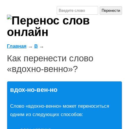
Главная
→
В
→
Как перенести слово
«вдохно-венно»?
вдох-но-вен-но
Слово «вдохно-венно» может переноситься
одним из следующих способов: