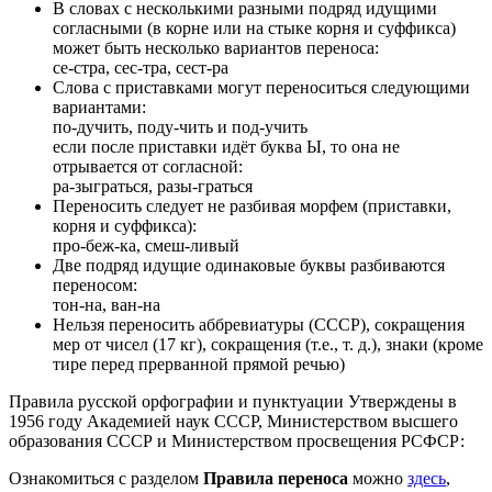
В словах с несколькими разными подряд идущими
согласными (в корне или на стыке корня и суффикса)
может быть несколько вариантов переноса:
се-стра, сес-тра, сест-ра
Слова с приставками могут переноситься следующими
вариантами:
по-дучить, поду-чить и под-учить
если после приставки идёт буква Ы, то она не
отрывается от согласной:
ра-зыграться, разы-граться
Переносить следует не разбивая морфем (приставки,
корня и суффикса):
про-беж-ка, смеш-ливый
Две подряд идущие одинаковые буквы разбиваются
переносом:
тон-на, ван-на
Нельзя переносить аббревиатуры (СССР), сокращения
мер от чисел (17 кг), сокращения (т.е., т. д.), знаки (кроме
тире перед прерванной прямой речью)
Правила русской орфографии и пунктуации Утверждены в
1956 году Академией наук СССР, Министерством высшего
образования СССР и Министерством просвещения РСФСР:
Ознакомиться с разделом
Правила переноса
можно
здесь
,