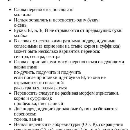
Слова переносятся по слогам:
ма-ли-на
Нельзя оставлять и переносить одну букву:
о-сень
Буквы Ы, Ь, Ъ, Й не отрываются от предыдущих букв:
ма-йка
В словах с несколькими разными подряд идущими
согласными (в корне или на стыке корня и суффикса)
может быть несколько вариантов переноса:
се-стра, сес-тра, сест-ра
Слова с приставками могут переноситься следующими
вариантами:
по-дучить, поду-чить и под-учить
если после приставки идёт буква Ы, то она не
отрывается от согласной:
ра-зыграться, разы-граться
Переносить следует не разбивая морфем (приставки,
корня и суффикса):
про-беж-ка, смеш-ливый
Две подряд идущие одинаковые буквы разбиваются
переносом:
тон-на, ван-на
Нельзя переносить аббревиатуры (СССР), сокращения
мер от чисел (17 кг), сокращения (т.е., т. д.), знаки (кроме