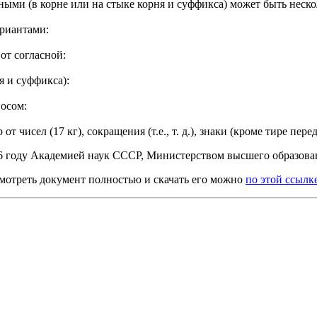
ыми (в корне или на стыке корня и суффикса) может быть неско
риантами:
 от согласной:
я и суффикса):
осом:
 чисел (17 кг), сокращения (т.е., т. д.), знаки (кроме тире пе
56 году Академией наук СССР, Министерством высшего образо
смотреть документ полностью и скачать его можно
по этой ссылк