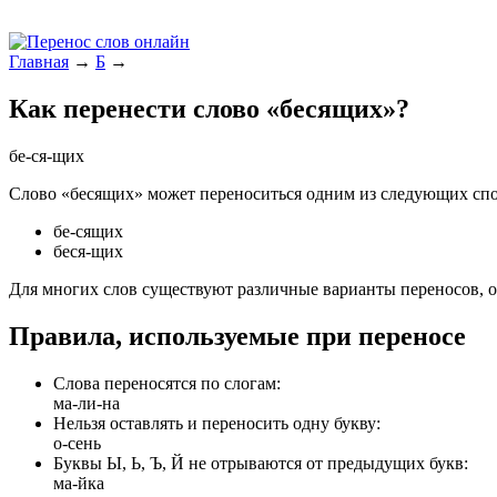
Главная
→
Б
→
Как перенести слово «бесящих»?
бе-ся-щих
Слово «бесящих» может переноситься одним из следующих спо
бе-сящих
беся-щих
Для многих слов существуют различные варианты переносов, о
Правила, используемые при переносе
Слова переносятся по слогам:
ма-ли-на
Нельзя оставлять и переносить одну букву:
о-сень
Буквы Ы, Ь, Ъ, Й не отрываются от предыдущих букв:
ма-йка