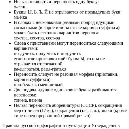
Нельзя оставлять и переносить одну букву:
о-сень
Буквы Ы, Ь, Ъ, Й не отрываются от предыдущих букв:
ма-йка
В словах с несколькими разными подряд идущими
согласными (в корне или на стыке корня и суффикса)
может быть несколько вариантов переноса:
се-стра, сес-тра, сест-ра
Слова с приставками могут переноситься следующими
вариантами:
по-дучить, поду-чить и под-учить
если после приставки идёт буква Ы, то она не
отрывается от согласной:
ра-зыграться, разы-граться
Переносить следует не разбивая морфем (приставки,
корня и суффикса):
про-беж-ка, смеш-ливый
Две подряд идущие одинаковые буквы разбиваются
переносом:
тон-на, ван-на
Нельзя переносить аббревиатуры (СССР), сокращения
мер от чисел (17 кг), сокращения (т.е., т. д.), знаки (кроме
тире перед прерванной прямой речью)
Правила русской орфографии и пунктуации Утверждены в