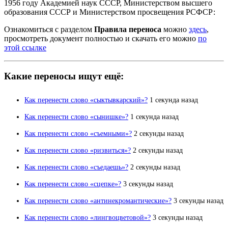
1956 году Академией наук СССР, Министерством высшего
образования СССР и Министерством просвещения РСФСР:
Ознакомиться с разделом
Правила переноса
можно
здесь
,
просмотреть документ полностью и скачать его можно
по
этой ссылке
Какие переносы ищут ещё:
Как перенести слово «сыктывкарский»?
1 секунда назад
Как перенести слово «сынишке»?
1 секунда назад
Как перенести слово «съемными»?
2 секунды назад
Как перенести слово «ризвиться»?
2 секунды назад
Как перенести слово «съедаешь»?
2 секунды назад
Как перенести слово «сцепке»?
3 секунды назад
Как перенести слово «антинекромантические»?
3 секунды назад
Как перенести слово «лингвоцветовой»?
3 секунды назад