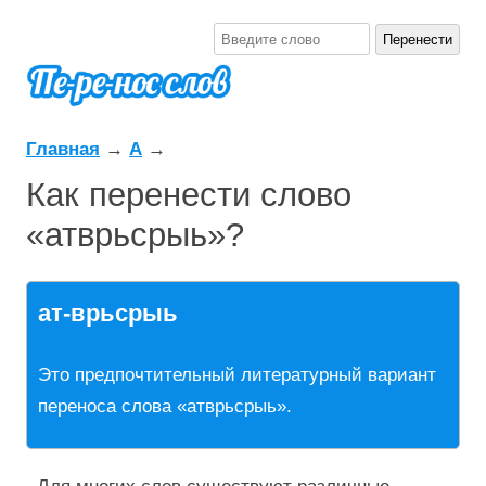
Главная
→
А
→
Как перенести слово
«атврьсрыь»?
ат-врьсрыь
Это предпочтительный литературный вариант
переноса слова «атврьсрыь».