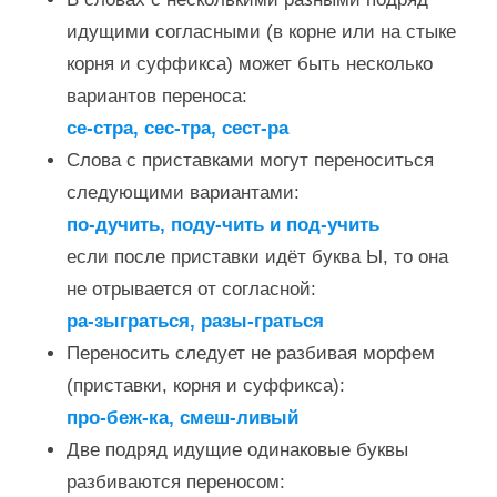
идущими согласными (в корне или на стыке
корня и суффикса) может быть несколько
вариантов переноса:
се-стра, сес-тра, сест-ра
Слова с приставками могут переноситься
следующими вариантами:
по-дучить, поду-чить и под-учить
если после приставки идёт буква Ы, то она
не отрывается от согласной:
ра-зыграться, разы-граться
Переносить следует не разбивая морфем
(приставки, корня и суффикса):
про-беж-ка, смеш-ливый
Две подряд идущие одинаковые буквы
разбиваются переносом: