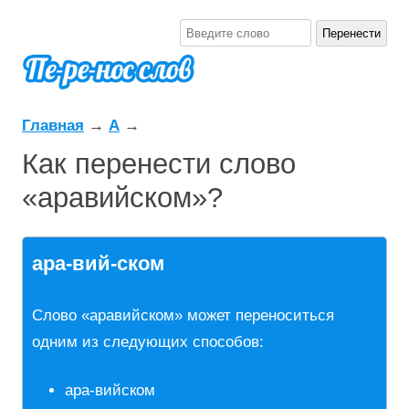
Главная
→
А
→
Как перенести слово
«аравийском»?
ара-вий-ском
Слово «аравийском» может переноситься
одним из следующих способов:
ара-вийском