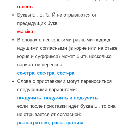
о-сень
Буквы Ы, Ь, Ъ, Й не отрываются от
предыдущих букв:
ма-йка
В словах с несколькими разными подряд
идущими согласными (в корне или на стыке
корня и суффикса) может быть несколько
вариантов переноса:
се-стра, сес-тра, сест-ра
Слова с приставками могут переноситься
следующими вариантами:
по-дучить, поду-чить и под-учить
если после приставки идёт буква Ы, то она
не отрывается от согласной:
ра-зыграться, разы-граться