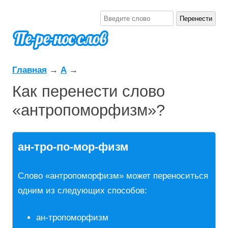
Главная
→
А
→
Как перенести слово
«антропоморфизм»?
ан-тро-по-мор-физм
Слово «антропоморфизм» может переноситься
одним из следующих способов:
ан-тропоморфизм